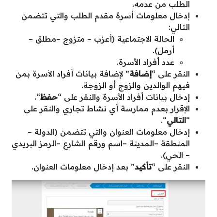
الطلب من عدمه.
إدخال معلومات أسرة مقدم الطلب والتي تتضمن
التالي:
الحالة الاجتماعية (أعزب – متزوج –مطلق –
أرمل).
عدد أفراد الأسرة.
النقر على “
إضافة
” لإضافة بيانات أفراد الأسرة بمن
فيهم الوالدين والزوج أو الزوجة.
إدخال بيانات أفراد الأسرة والنقر على “
حفظ
“.
الإقرار بعدم ممارسة أي نشاط تجاري والنقر على
“
التالي
“.
إدخال معلومات العنوان والتي تتضمن (الدولة –
المنطقة –المدينة –اسم ورقم الشارع –الرمز البريدي
– الحي).
النقر على “
تأكيد
” بعد إدخال معلومات العنوان.