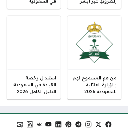
إلكترونيًا عبر أبشر
في السعودية
من هم المسموح لهم
استبدال رخصة
بالزيارة العائلية
القيادة في السعودية:
للسعودية 2026
الدليل الكامل 2026
vk
فيسبوك
منصة إكس
إنستغرام
تلغرام
بنترست
لينكد إن
يوتيوب
VK.com
رابط RSS
البريد الالكتر
مواقع التواصل