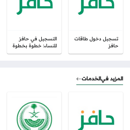
تسجيل دخول طاقات
التسجيل في حافز
حافز
للنساء: خطوة بخطوة
المزيد في
الخدمات