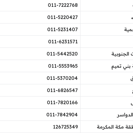
011-7222768​
011-5220427​
مية
011-5231407​
011-6231571​
 الجنوبية
011-5442520​
بني تميم
011-5553965​
ق
011-5370204​
011-6826547​
ل
​011-7820166
لدواسر
011-7842904​
قة مكة المكرمة
126725349