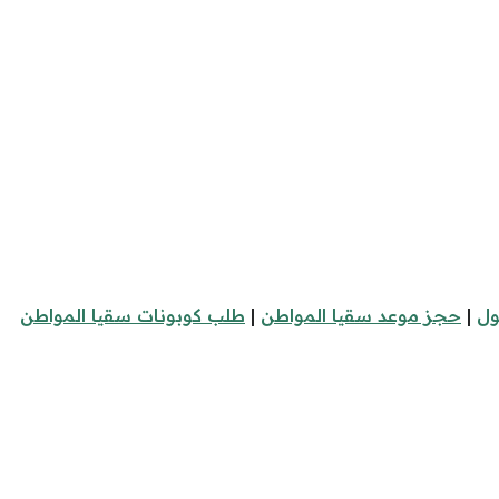
ول
|
حجز موعد سقيا المواطن
|
طلب كوبونات سقيا المواطن