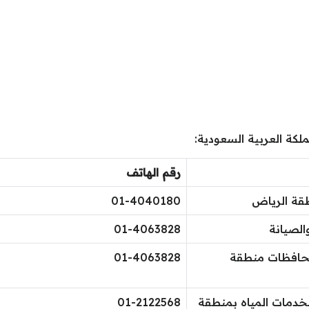
لكة العربية السعودية:
رقم الهاتف
طقة الرياض
01-4040180
والصيانة
01-4063828
بمحافظات منطقة
01-4063828
ة لخدمات المياه بمنطقة
​01-2122568