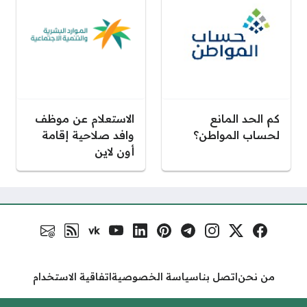
كم الحد المانع
الاستعلام عن موظف
لحساب المواطن؟
وافد صلاحية إقامة
أون لاين
vk
فيسبوك
منصة إكس
إنستغرام
تلغرام
بنترست
لينكد إن
يوتيوب
VK.com
رابط RSS
البريد الالكتر
مواقع التواصل
من نحن
اتصل بنا
سياسة الخصوصية
اتفاقية الاستخدام