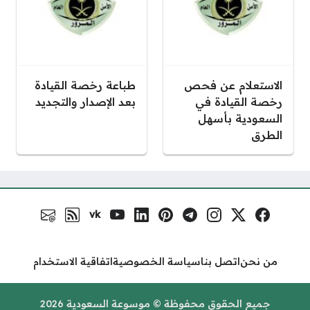
الاستعلام عن فحص
طباعة رخصة القيادة
رخصة القيادة في
بعد الإصدار والتجديد
السعودية بأسهل
الطرق
vk
فيسبوك
منصة إكس
إنستغرام
تلغرام
بنترست
لينكد إن
يوتيوب
VK.com
رابط RSS
البريد الالكتر
مواقع التواصل
من نحن
اتصل بنا
سياسة الخصوصية
اتفاقية الاستخدام
جميع الحقوق محفوظة © موسوعة السعودية 2026